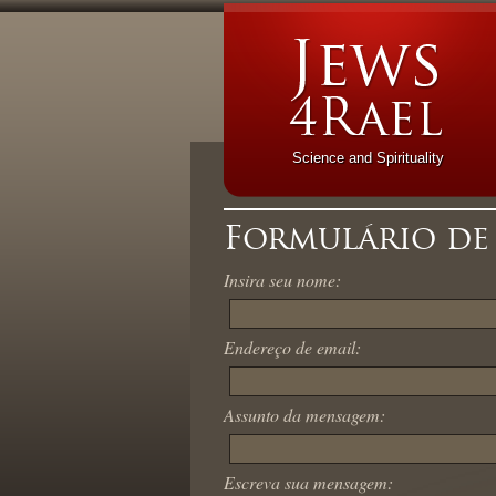
Science and Spirituality
Formulário de
Insira seu nome:
Endereço de email:
Assunto da mensagem:
Escreva sua mensagem: