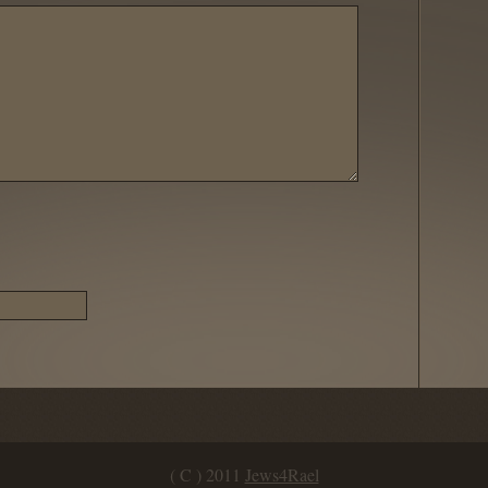
( C ) 2011
Jews4Rael